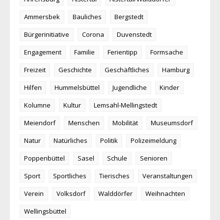
Ammersbek
Bauliches
Bergstedt
Bürgerinitiative
Corona
Duvenstedt
Engagement
Familie
Ferientipp
Formsache
Freizeit
Geschichte
Geschäftliches
Hamburg
Hilfen
Hummelsbüttel
Jugendliche
Kinder
Kolumne
Kultur
Lemsahl-Mellingstedt
Meiendorf
Menschen
Mobilität
Museumsdorf
Natur
Natürliches
Politik
Polizeimeldung
Poppenbüttel
Sasel
Schule
Senioren
Sport
Sportliches
Tierisches
Veranstaltungen
Verein
Volksdorf
Walddörfer
Weihnachten
Wellingsbüttel