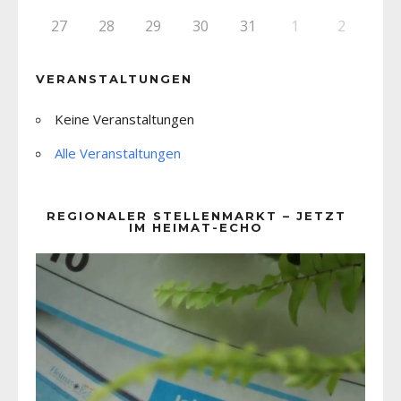
27
28
29
30
31
1
2
VERANSTALTUNGEN
Keine Veranstaltungen
Alle Veranstaltungen
REGIONALER STELLENMARKT – JETZT
IM HEIMAT-ECHO
Video-
Player