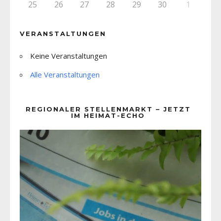
25
26
27
28
29
30
1
VERANSTALTUNGEN
Keine Veranstaltungen
Alle Veranstaltungen
REGIONALER STELLENMARKT – JETZT
IM HEIMAT-ECHO
Video-
Player