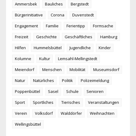
Ammersbek
Bauliches
Bergstedt
Bürgerinitiative
Corona
Duvenstedt
Engagement
Familie
Ferientipp
Formsache
Freizeit
Geschichte
Geschäftliches
Hamburg
Hilfen
Hummelsbüttel
Jugendliche
Kinder
Kolumne
Kultur
Lemsahl-Mellingstedt
Meiendorf
Menschen
Mobilität
Museumsdorf
Natur
Natürliches
Politik
Polizeimeldung
Poppenbüttel
Sasel
Schule
Senioren
Sport
Sportliches
Tierisches
Veranstaltungen
Verein
Volksdorf
Walddörfer
Weihnachten
Wellingsbüttel