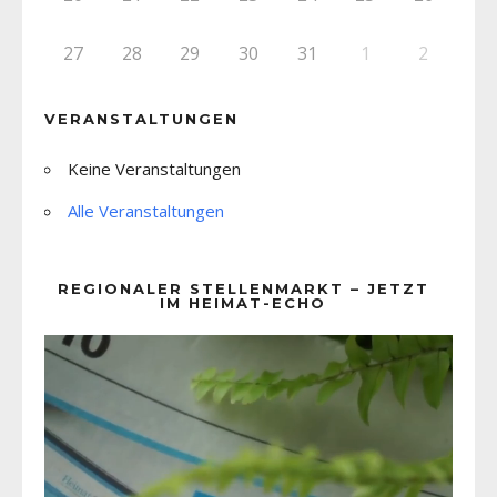
27
28
29
30
31
1
2
VERANSTALTUNGEN
Keine Veranstaltungen
Alle Veranstaltungen
REGIONALER STELLENMARKT – JETZT
IM HEIMAT-ECHO
Video-
Player