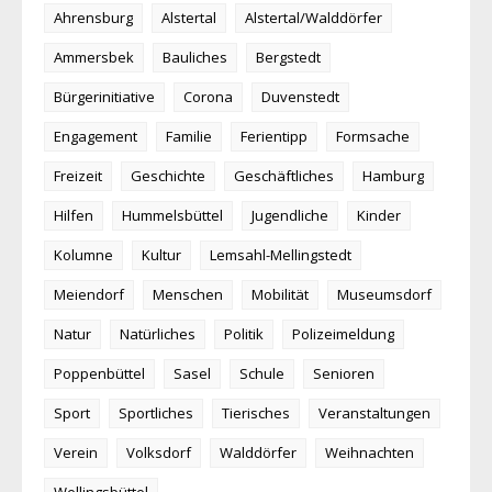
Ahrensburg
Alstertal
Alstertal/Walddörfer
Ammersbek
Bauliches
Bergstedt
Bürgerinitiative
Corona
Duvenstedt
Engagement
Familie
Ferientipp
Formsache
Freizeit
Geschichte
Geschäftliches
Hamburg
Hilfen
Hummelsbüttel
Jugendliche
Kinder
Kolumne
Kultur
Lemsahl-Mellingstedt
Meiendorf
Menschen
Mobilität
Museumsdorf
Natur
Natürliches
Politik
Polizeimeldung
Poppenbüttel
Sasel
Schule
Senioren
Sport
Sportliches
Tierisches
Veranstaltungen
Verein
Volksdorf
Walddörfer
Weihnachten