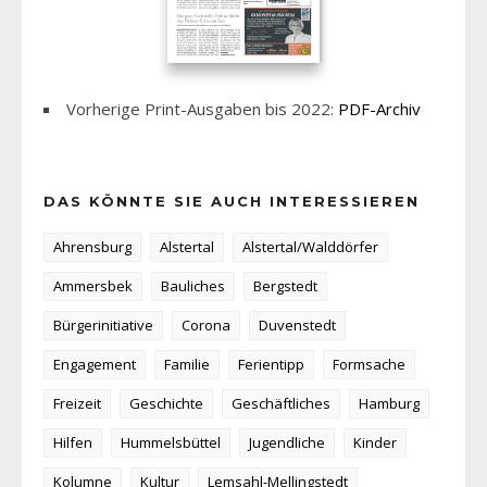
Vorherige Print-Ausgaben bis 2022:
PDF-Archiv
DAS KÖNNTE SIE AUCH INTERESSIEREN
Ahrensburg
Alstertal
Alstertal/Walddörfer
Ammersbek
Bauliches
Bergstedt
Bürgerinitiative
Corona
Duvenstedt
Engagement
Familie
Ferientipp
Formsache
Freizeit
Geschichte
Geschäftliches
Hamburg
Hilfen
Hummelsbüttel
Jugendliche
Kinder
Kolumne
Kultur
Lemsahl-Mellingstedt