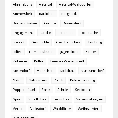
Ahrensburg
Alstertal
Alstertal/Walddörfer
Ammersbek
Bauliches
Bergstedt
Bürgerinitiative
Corona
Duvenstedt
Engagement
Familie
Ferientipp
Formsache
Freizeit
Geschichte
Geschäftliches
Hamburg
Hilfen
Hummelsbüttel
Jugendliche
Kinder
Kolumne
Kultur
Lemsahl-Mellingstedt
Meiendorf
Menschen
Mobilität
Museumsdorf
Natur
Natürliches
Politik
Polizeimeldung
Poppenbüttel
Sasel
Schule
Senioren
Sport
Sportliches
Tierisches
Veranstaltungen
Verein
Volksdorf
Walddörfer
Weihnachten