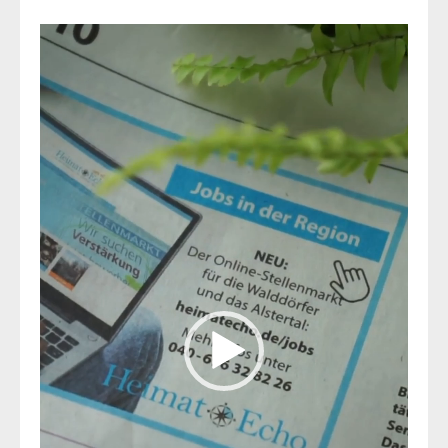
Video-
Player