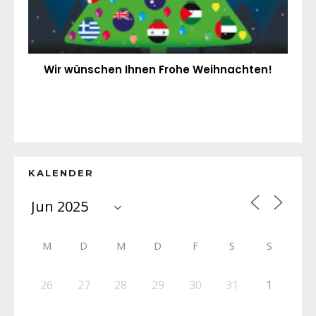
Wir wünschen Ihnen Frohe Weihnachten!
KALENDER
M
D
M
D
F
S
S
26
27
28
29
30
31
1