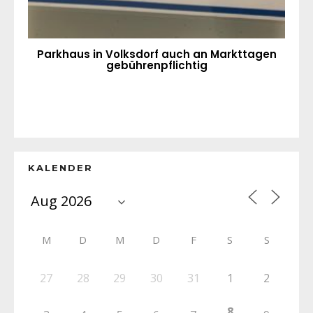
Parkhaus in Volksdorf auch an Markttagen
gebührenpflichtig
KALENDER
M
D
M
D
F
S
S
27
28
29
30
31
1
2
8