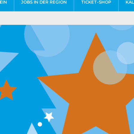
EIN
JOBS IN DER REGION
TICKET-SHOP
KA