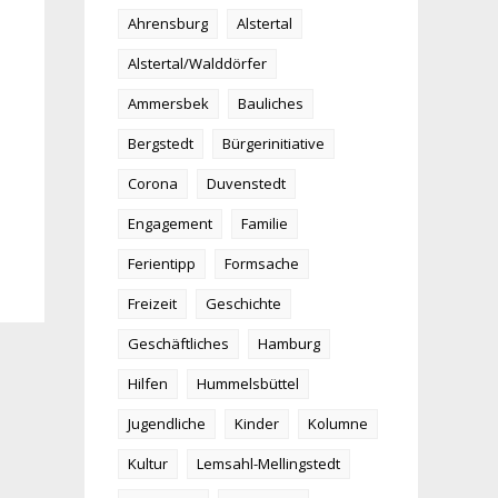
Ahrensburg
Alstertal
Alstertal/Walddörfer
Ammersbek
Bauliches
Bergstedt
Bürgerinitiative
Corona
Duvenstedt
Engagement
Familie
Ferientipp
Formsache
Freizeit
Geschichte
Geschäftliches
Hamburg
Hilfen
Hummelsbüttel
Jugendliche
Kinder
Kolumne
Kultur
Lemsahl-Mellingstedt