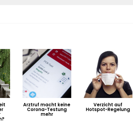
eit
Arztruf macht keine
Verzicht auf
er
Corona-Testung
Hotspot-Regelung
r
mehr
n?