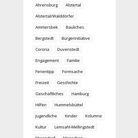
Ahrensburg
Alstertal
Alstertal/Walddörfer
Ammersbek
Bauliches
Bergstedt
Bürgerinitiative
Corona
Duvenstedt
Engagement
Familie
Ferientipp
Formsache
Freizeit
Geschichte
Geschäftliches
Hamburg
Hilfen
Hummelsbüttel
Jugendliche
Kinder
Kolumne
Kultur
Lemsahl-Mellingstedt