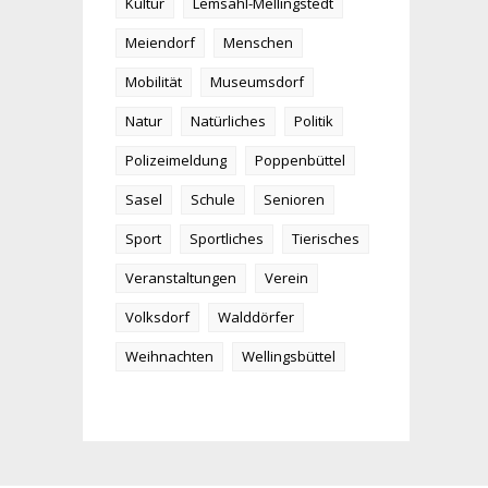
Kultur
Lemsahl-Mellingstedt
Meiendorf
Menschen
Mobilität
Museumsdorf
Natur
Natürliches
Politik
Polizeimeldung
Poppenbüttel
Sasel
Schule
Senioren
Sport
Sportliches
Tierisches
Veranstaltungen
Verein
Volksdorf
Walddörfer
Weihnachten
Wellingsbüttel