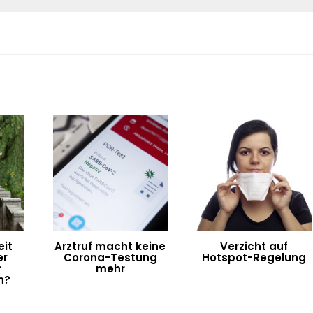
eit
Arztruf macht keine
Verzicht auf
er
Corona-Testung
Hotspot-Regelung
r
mehr
n?