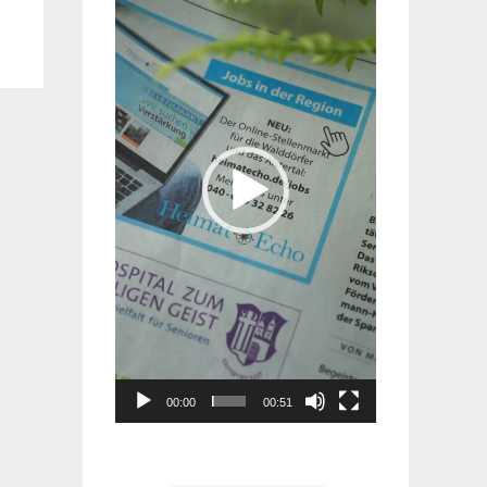
Player
00:00
00:51