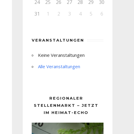
24
25
26
27
28
29
30
31
1
2
3
4
5
6
VERANSTALTUNGEN
Keine Veranstaltungen
Alle Veranstaltungen
REGIONALER
STELLENMARKT – JETZT
IM HEIMAT-ECHO
Video-