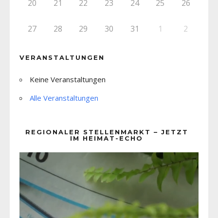
20
21
22
23
24
25
26
27
28
29
30
31
1
2
VERANSTALTUNGEN
Keine Veranstaltungen
Alle Veranstaltungen
REGIONALER STELLENMARKT – JETZT
IM HEIMAT-ECHO
Video-
Player