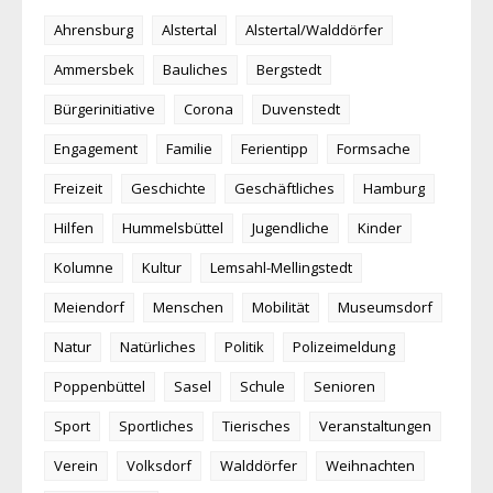
Ahrensburg
Alstertal
Alstertal/Walddörfer
Ammersbek
Bauliches
Bergstedt
Bürgerinitiative
Corona
Duvenstedt
Engagement
Familie
Ferientipp
Formsache
Freizeit
Geschichte
Geschäftliches
Hamburg
Hilfen
Hummelsbüttel
Jugendliche
Kinder
Kolumne
Kultur
Lemsahl-Mellingstedt
Meiendorf
Menschen
Mobilität
Museumsdorf
Natur
Natürliches
Politik
Polizeimeldung
Poppenbüttel
Sasel
Schule
Senioren
Sport
Sportliches
Tierisches
Veranstaltungen
Verein
Volksdorf
Walddörfer
Weihnachten