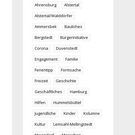
Ahrensburg
Alstertal
Alstertal/Walddörfer
Ammersbek
Bauliches
Bergstedt
Bürgerinitiative
Corona
Duvenstedt
Engagement
Familie
Ferientipp
Formsache
Freizeit
Geschichte
Geschäftliches
Hamburg
Hilfen
Hummelsbüttel
Jugendliche
Kinder
Kolumne
Kultur
Lemsahl-Mellingstedt