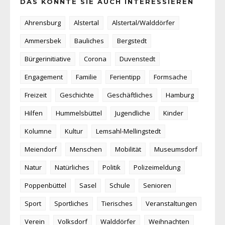
DAS KÖNNTE SIE AUCH INTERESSIEREN
Ahrensburg
Alstertal
Alstertal/Walddörfer
Ammersbek
Bauliches
Bergstedt
Bürgerinitiative
Corona
Duvenstedt
Engagement
Familie
Ferientipp
Formsache
Freizeit
Geschichte
Geschäftliches
Hamburg
Hilfen
Hummelsbüttel
Jugendliche
Kinder
Kolumne
Kultur
Lemsahl-Mellingstedt
Meiendorf
Menschen
Mobilität
Museumsdorf
Natur
Natürliches
Politik
Polizeimeldung
Poppenbüttel
Sasel
Schule
Senioren
Sport
Sportliches
Tierisches
Veranstaltungen
Verein
Volksdorf
Walddörfer
Weihnachten