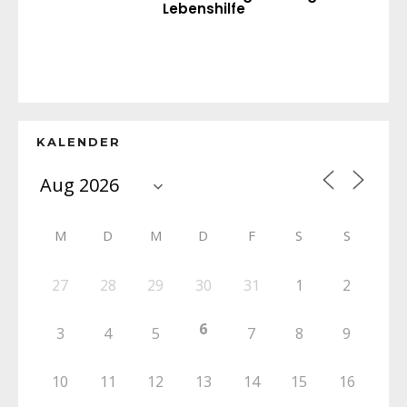
Lebenshilfe
KALENDER
M
D
M
D
F
S
S
27
28
29
30
31
1
2
6
3
4
5
7
8
9
10
11
12
13
14
15
16