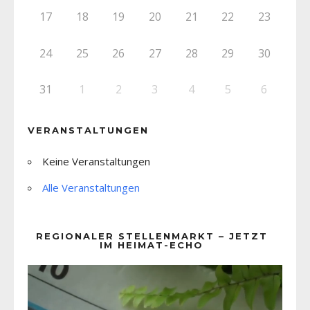
17
18
19
20
21
22
23
24
25
26
27
28
29
30
31
1
2
3
4
5
6
VERANSTALTUNGEN
Keine Veranstaltungen
Alle Veranstaltungen
REGIONALER STELLENMARKT – JETZT
IM HEIMAT-ECHO
Video-
Player