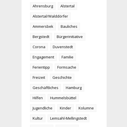
Ahrensburg
Alstertal
Alstertal/Walddörfer
Ammersbek
Bauliches
Bergstedt
Bürgerinitiative
Corona
Duvenstedt
Engagement
Familie
Ferientipp
Formsache
Freizeit
Geschichte
Geschäftliches
Hamburg
Hilfen
Hummelsbüttel
Jugendliche
Kinder
Kolumne
Kultur
Lemsahl-Mellingstedt