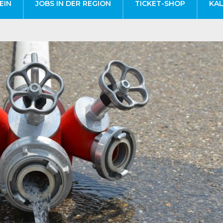
EIN
JOBS IN DER REGION
TICKET-SHOP
KA