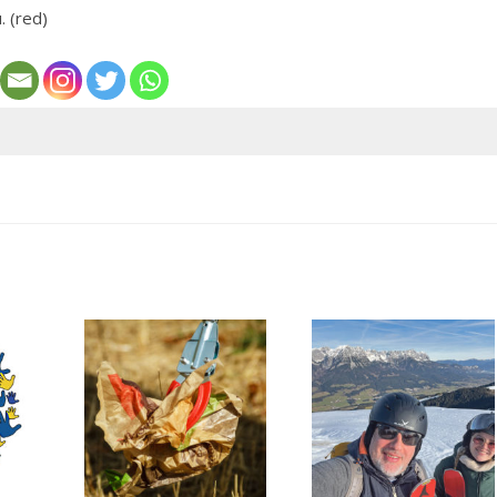
. (red)