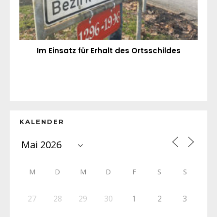
Im Einsatz für Erhalt des Ortsschildes
KALENDER
M
D
M
D
F
S
S
27
28
29
30
1
2
3