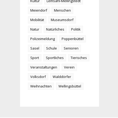
Kultur
Lemsahl-Mellingstedt
Meiendorf
Menschen
Mobilität
Museumsdorf
Natur
Natürliches
Politik
Polizeimeldung
Poppenbüttel
Sasel
Schule
Senioren
Sport
Sportliches
Tierisches
Veranstaltungen
Verein
Volksdorf
Walddörfer
Weihnachten
Wellingsbüttel