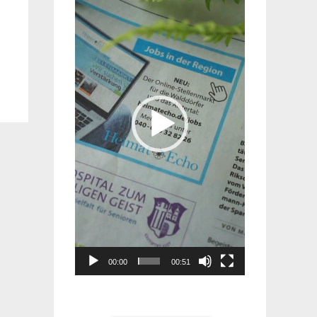
Player
00:00
00:51