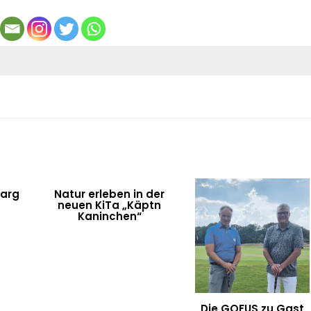
arg
Natur erleben in der
neuen KiTa „Käptn
Kaninchen“
Die GOFUS zu Gast