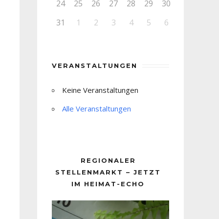
24
25
26
27
28
29
30
31
1
2
3
4
5
6
VERANSTALTUNGEN
Keine Veranstaltungen
Alle Veranstaltungen
REGIONALER
STELLENMARKT – JETZT
IM HEIMAT-ECHO
Video-