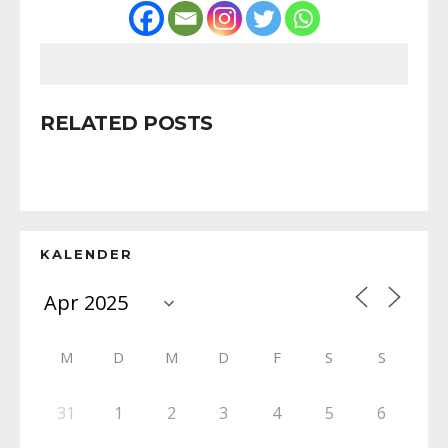
RELATED POSTS
KALENDER
M
D
M
D
F
S
S
31
1
2
3
4
5
6