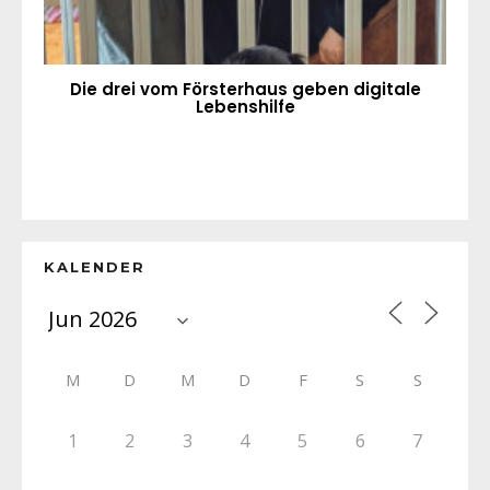
Die drei vom Försterhaus geben digitale
Lebenshilfe
KALENDER
M
D
M
D
F
S
S
1
2
3
4
5
6
7