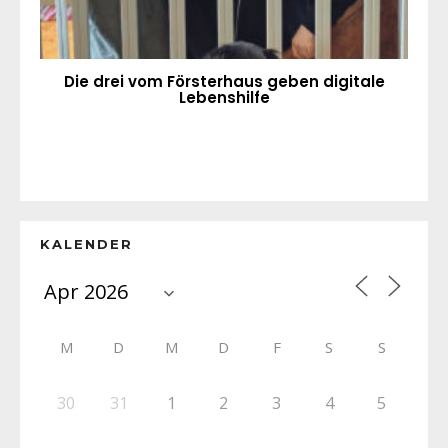
Die drei vom Försterhaus geben digitale
Lebenshilfe
KALENDER
M
D
M
D
F
S
S
30
31
1
2
3
4
5