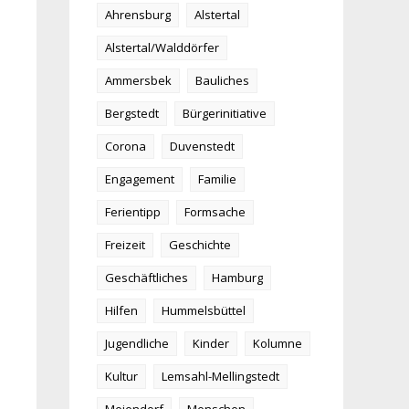
Ahrensburg
Alstertal
Alstertal/Walddörfer
Ammersbek
Bauliches
Bergstedt
Bürgerinitiative
Corona
Duvenstedt
Engagement
Familie
Ferientipp
Formsache
Freizeit
Geschichte
Geschäftliches
Hamburg
Hilfen
Hummelsbüttel
Jugendliche
Kinder
Kolumne
Kultur
Lemsahl-Mellingstedt