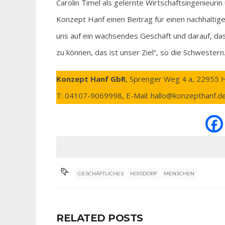
Carolin Timel als gelernte Wirtschaftsingenieuri
Konzept Hanf einen Beitrag für einen nachhaltiger
uns auf ein wachsendes Geschäft und darauf, da
zu können, das ist unser Ziel“, so die Schwestern
Konzept Hanf GbR
, Sprenger Weg 4 a, 22955 H
T: 04107-9069998, E-Mail: hallo@konzepthanf.d
GESCHÄFTLICHES
HOISDORF
MENSCHEN
RELATED POSTS