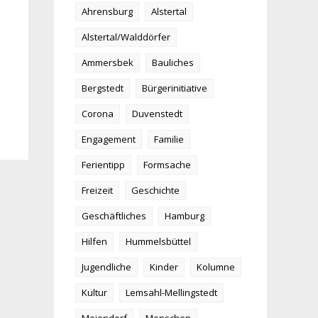
Ahrensburg
Alstertal
Alstertal/Walddörfer
Ammersbek
Bauliches
Bergstedt
Bürgerinitiative
Corona
Duvenstedt
Engagement
Familie
Ferientipp
Formsache
Freizeit
Geschichte
Geschäftliches
Hamburg
Hilfen
Hummelsbüttel
Jugendliche
Kinder
Kolumne
Kultur
Lemsahl-Mellingstedt