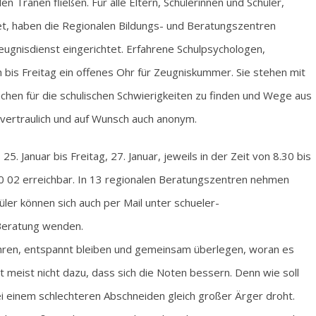
 Tränen fließen. Für alle Eltern, Schülerinnen und Schüler,
t, haben die Regionalen Bildungs- und Beratungszentren
ugnisdienst eingerichtet. Erfahrene Schulpsychologen,
bis Freitag ein offenes Ohr für Zeugniskummer. Sie stehen mit
chen für die schulischen Schwierigkeiten zu finden und Wege aus
t vertraulich und auf Wunsch auch anonym.
. Januar bis Freitag, 27. Januar, jeweils in der Zeit von 8.30 bis
 02 erreichbar. In 13 regionalen Beratungszentren nehmen
üler können sich auch per Mail unter schueler-
Beratung wenden.
ahren, entspannt bleiben und gemeinsam überlegen, woran es
t meist nicht dazu, dass sich die Noten bessern. Denn wie soll
i einem schlechteren Abschneiden gleich großer Ärger droht.