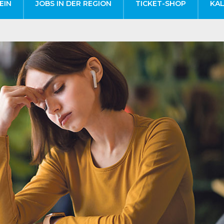
EIN
JOBS IN DER REGION
TICKET-SHOP
KA