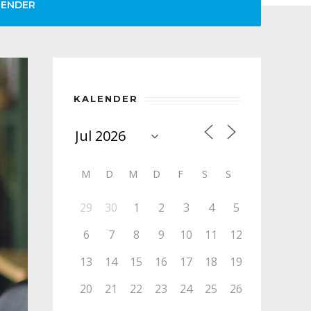
LENDER
KALENDER
M
D
M
D
F
S
S
29
30
1
2
3
4
5
6
7
8
9
10
11
12
13
14
15
16
17
18
19
20
21
22
23
24
25
26