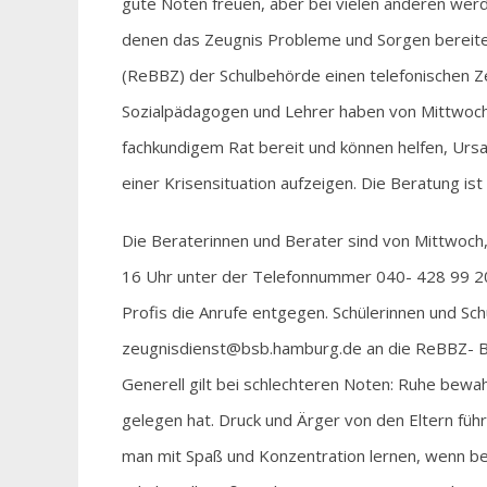
gute Noten freuen, aber bei vielen anderen werden
denen das Zeugnis Probleme und Sorgen bereite
(ReBBZ) der Schulbehörde einen telefonischen Ze
Sozialpädagogen und Lehrer haben von Mittwoch 
fachkundigem Rat bereit und können helfen, Ursa
einer Krisensituation aufzeigen. Die Beratung is
Die Beraterinnen und Berater sind von Mittwoch, 25
16 Uhr unter der Telefonnummer 040- 428 99 20
Profis die Anrufe entgegen. Schülerinnen und Sch
zeugnisdienst@bsb.hamburg.de an die ReBBZ- 
Generell gilt bei schlechteren Noten: Ruhe bew
gelegen hat. Druck und Ärger von den Eltern führ
man mit Spaß und Konzentration lernen, wenn be