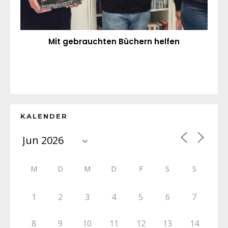
Mit gebrauchten Büchern helfen
KALENDER
M
D
M
D
F
S
S
1
2
3
4
5
6
7
8
9
10
11
12
13
14