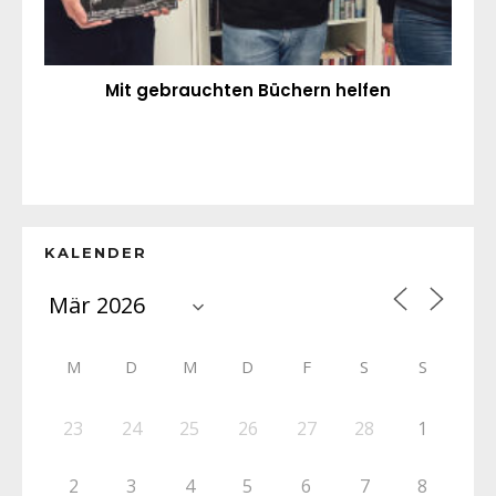
Mit gebrauchten Büchern helfen
KALENDER
M
D
M
D
F
S
S
23
24
25
26
27
28
1
2
3
4
5
6
7
8