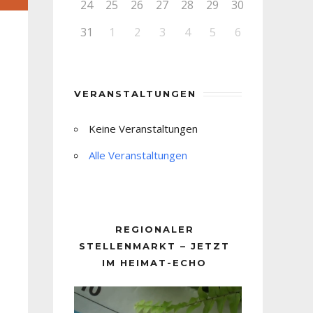
24
25
26
27
28
29
30
31
1
2
3
4
5
6
VERANSTALTUNGEN
Keine Veranstaltungen
Alle Veranstaltungen
REGIONALER
STELLENMARKT – JETZT
IM HEIMAT-ECHO
Video-