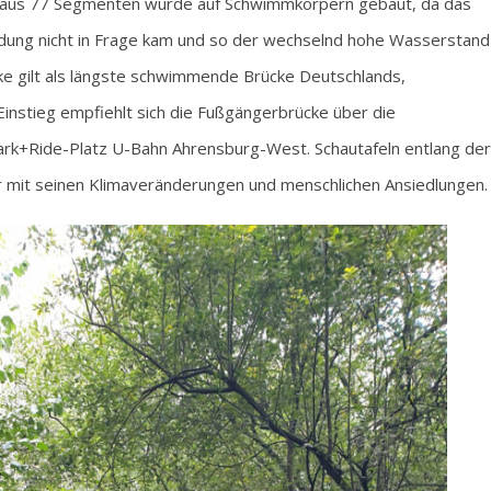
e aus 77 Segmenten wurde auf Schwimmkörpern gebaut, da das
ründung nicht in Frage kam und so der wechselnd hohe Wasserstand
ke gilt als längste schwimmende Brücke Deutschlands,
 Einstieg empfiehlt sich die Fußgängerbrücke über die
rk+Ride-Platz U-Bahn Ahrensburg-West. Schautafeln entlang der
r mit seinen Klimaveränderungen und menschlichen Ansiedlungen.