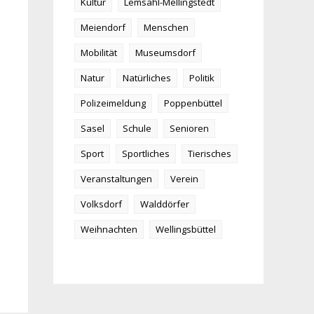
Kultur
Lemsahl-Mellingstedt
Meiendorf
Menschen
Mobilität
Museumsdorf
Natur
Natürliches
Politik
Polizeimeldung
Poppenbüttel
Sasel
Schule
Senioren
Sport
Sportliches
Tierisches
Veranstaltungen
Verein
Volksdorf
Walddörfer
Weihnachten
Wellingsbüttel