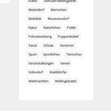
Kultur
Lemsahl-Mellingstedt
Meiendorf
Menschen
Mobilität
Museumsdorf
Natur
Natürliches
Politik
Polizeimeldung
Poppenbüttel
Sasel
Schule
Senioren
Sport
Sportliches
Tierisches
Veranstaltungen
Verein
Volksdorf
Walddörfer
Weihnachten
Wellingsbüttel