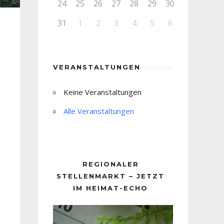
24
25
26
27
28
29
30
31
1
2
3
4
5
6
VERANSTALTUNGEN
Keine Veranstaltungen
Alle Veranstaltungen
REGIONALER
STELLENMARKT – JETZT
IM HEIMAT-ECHO
Video-