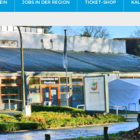
EIN
JOBS IN DER REGION
TICKET-SHOP
KA