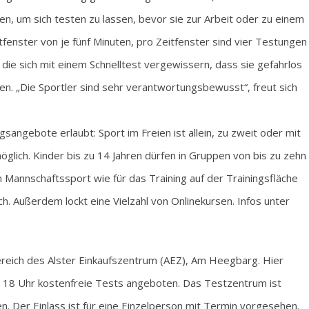
, um sich testen zu lassen, bevor sie zur Arbeit oder zu einem
enster von je fünf Minuten, pro Zeitfenster sind vier Testungen
die sich mit einem Schnelltest vergewissern, dass sie gefahrlos
en. „Die Sportler sind sehr verantwortungsbewusst“, freut sich
sangebote erlaubt: Sport im Freien ist allein, zu zweit oder mit
ich. Kinder bis zu 14 Jahren dürfen in Gruppen von bis zu zehn
 Mannschaftssport wie für das Training auf der Trainingsfläche
ich. Außerdem lockt eine Vielzahl von Onlinekursen. Infos unter
ereich des Alster Einkaufszentrum (AEZ), Am Heegbarg. Hier
18 Uhr kostenfreie Tests angeboten. Das Testzentrum ist
n. Der Einlass ist für eine Einzelperson mit Termin vorgesehen.