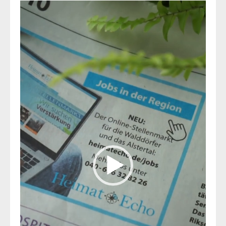
Video-
Player