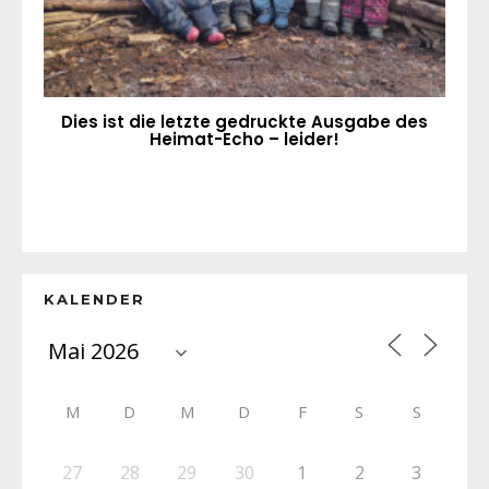
Dies ist die letzte gedruckte Ausgabe des
Heimat-Echo – leider!
KALENDER
M
D
M
D
F
S
S
27
28
29
30
1
2
3