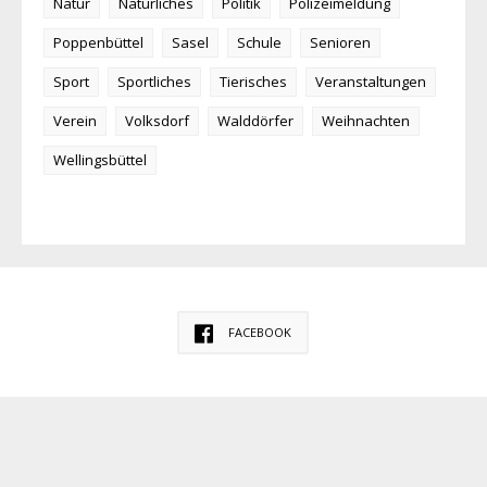
Natur
Natürliches
Politik
Polizeimeldung
Poppenbüttel
Sasel
Schule
Senioren
Sport
Sportliches
Tierisches
Veranstaltungen
Verein
Volksdorf
Walddörfer
Weihnachten
Wellingsbüttel
FACEBOOK