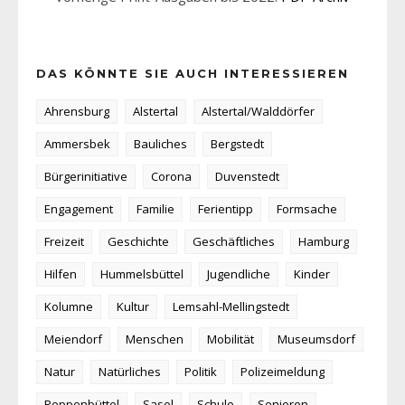
DAS KÖNNTE SIE AUCH INTERESSIEREN
Ahrensburg
Alstertal
Alstertal/Walddörfer
Ammersbek
Bauliches
Bergstedt
Bürgerinitiative
Corona
Duvenstedt
Engagement
Familie
Ferientipp
Formsache
Freizeit
Geschichte
Geschäftliches
Hamburg
Hilfen
Hummelsbüttel
Jugendliche
Kinder
Kolumne
Kultur
Lemsahl-Mellingstedt
Meiendorf
Menschen
Mobilität
Museumsdorf
Natur
Natürliches
Politik
Polizeimeldung
Poppenbüttel
Sasel
Schule
Senioren