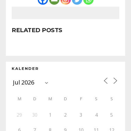
RELATED POSTS
KALENDER
M
D
M
D
F
S
S
29
30
1
2
3
4
5
6
7
8
9
10
11
12