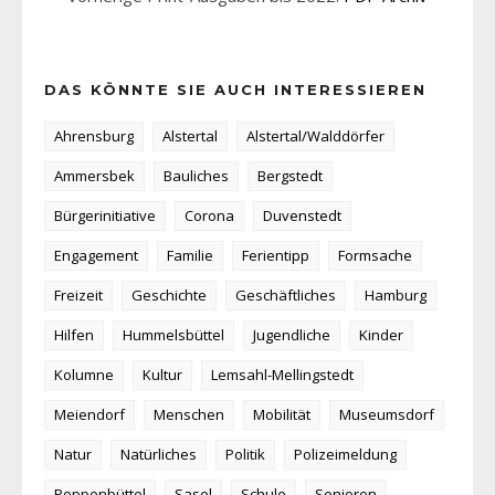
DAS KÖNNTE SIE AUCH INTERESSIEREN
Ahrensburg
Alstertal
Alstertal/Walddörfer
Ammersbek
Bauliches
Bergstedt
Bürgerinitiative
Corona
Duvenstedt
Engagement
Familie
Ferientipp
Formsache
Freizeit
Geschichte
Geschäftliches
Hamburg
Hilfen
Hummelsbüttel
Jugendliche
Kinder
Kolumne
Kultur
Lemsahl-Mellingstedt
Meiendorf
Menschen
Mobilität
Museumsdorf
Natur
Natürliches
Politik
Polizeimeldung
Poppenbüttel
Sasel
Schule
Senioren