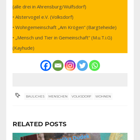
(alle drei in Ahrensburg/Wulfsdorf)
• Alstervogel e.V. (Volksdorf)
• Wohngemeinschaft „Am Krögen“ (Bargteheide)
• „Mensch und Tier in Gemeinschaft“ (M.u.T.i.G)
(Kayhude)
BAULICHES
MENSCHEN
VOLKSDORF
WOHNEN
RELATED POSTS