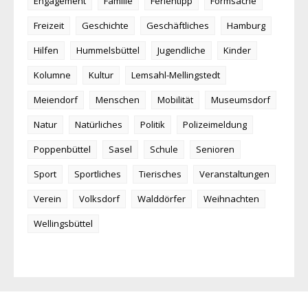
Engagement
Familie
Ferientipp
Formsache
Freizeit
Geschichte
Geschäftliches
Hamburg
Hilfen
Hummelsbüttel
Jugendliche
Kinder
Kolumne
Kultur
Lemsahl-Mellingstedt
Meiendorf
Menschen
Mobilität
Museumsdorf
Natur
Natürliches
Politik
Polizeimeldung
Poppenbüttel
Sasel
Schule
Senioren
Sport
Sportliches
Tierisches
Veranstaltungen
Verein
Volksdorf
Walddörfer
Weihnachten
Wellingsbüttel