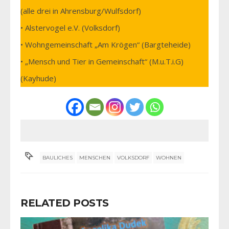
(alle drei in Ahrensburg/Wulfsdorf)
• Alstervogel e.V. (Volksdorf)
• Wohngemeinschaft „Am Krögen“ (Bargteheide)
• „Mensch und Tier in Gemeinschaft“ (M.u.T.i.G)
(Kayhude)
BAULICHES
MENSCHEN
VOLKSDORF
WOHNEN
RELATED POSTS