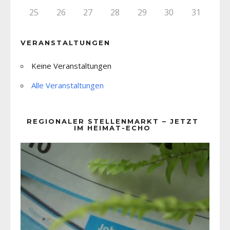
25
26
27
28
29
30
31
VERANSTALTUNGEN
Keine Veranstaltungen
Alle Veranstaltungen
REGIONALER STELLENMARKT – JETZT
IM HEIMAT-ECHO
Video-
Player