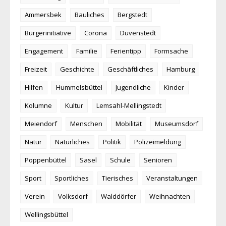
Ammersbek
Bauliches
Bergstedt
Bürgerinitiative
Corona
Duvenstedt
Engagement
Familie
Ferientipp
Formsache
Freizeit
Geschichte
Geschäftliches
Hamburg
Hilfen
Hummelsbüttel
Jugendliche
Kinder
Kolumne
Kultur
Lemsahl-Mellingstedt
Meiendorf
Menschen
Mobilität
Museumsdorf
Natur
Natürliches
Politik
Polizeimeldung
Poppenbüttel
Sasel
Schule
Senioren
Sport
Sportliches
Tierisches
Veranstaltungen
Verein
Volksdorf
Walddörfer
Weihnachten
Wellingsbüttel