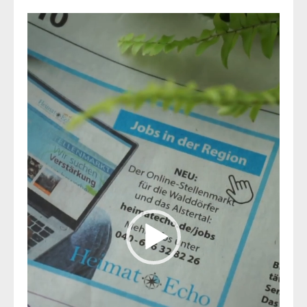
Video-
Player