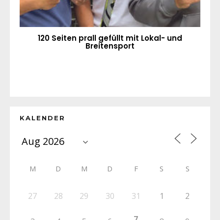
120 Seiten prall gefüllt mit Lokal- und
Breitensport
KALENDER
M
D
M
D
F
S
S
27
28
29
30
31
1
2
7