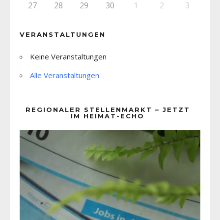
27
28
29
30
1
2
3
VERANSTALTUNGEN
Keine Veranstaltungen
Alle Veranstaltungen
REGIONALER STELLENMARKT – JETZT
IM HEIMAT-ECHO
Video-
Player