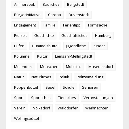
Ammersbek
Bauliches
Bergstedt
Bürgerinitiative
Corona
Duvenstedt
Engagement
Familie
Ferientipp
Formsache
Freizeit
Geschichte
Geschäftliches
Hamburg
Hilfen
Hummelsbüttel
Jugendliche
Kinder
Kolumne
Kultur
Lemsahl-Mellingstedt
Meiendorf
Menschen
Mobilität
Museumsdorf
Natur
Natürliches
Politik
Polizeimeldung
Poppenbüttel
Sasel
Schule
Senioren
Sport
Sportliches
Tierisches
Veranstaltungen
Verein
Volksdorf
Walddörfer
Weihnachten
Wellingsbüttel