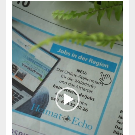
Video-
Player