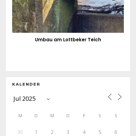
Umbau am Lottbeker Teich
KALENDER
M
D
M
D
F
S
S
30
1
2
3
4
5
6