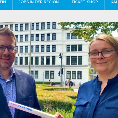
EIN
JOBS IN DER REGION
TICKET-SHOP
KA