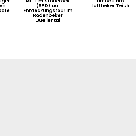
ügen
Mit Tim Stoberock
Umbau am
ten
(SPD) auf
Lottbeker Teich
bote
Entdeckungstour im
Rodenbeker
Quellental