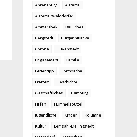
Ahrensburg
Alstertal
Alstertal/Walddörfer
Ammersbek
Bauliches
Bergstedt
Bürgerinitiative
Corona
Duvenstedt
Engagement
Familie
Ferientipp
Formsache
Freizeit
Geschichte
Geschäftliches
Hamburg
Hilfen
Hummelsbüttel
Jugendliche
Kinder
Kolumne
Kultur
Lemsahl-Mellingstedt