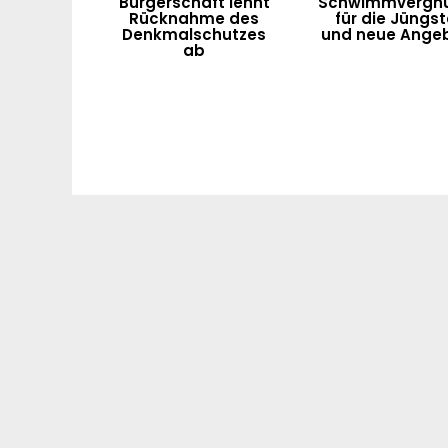
Bürgerschaft lehnt
Schwimmvergn
Rücknahme des
für die Jüngs
Denkmalschutzes
und neue Ange
ab