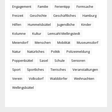
Engagement
Familie
Ferientipp
Formsache
Freizeit
Geschichte
Geschäftliches
Hamburg
Hilfen
Hummelsbüttel
Jugendliche
Kinder
Kolumne
Kultur
Lemsahl-Mellingstedt
Meiendorf
Menschen
Mobilität
Museumsdorf
Natur
Natürliches
Politik
Polizeimeldung
Poppenbüttel
Sasel
Schule
Senioren
Sport
Sportliches
Tierisches
Veranstaltungen
Verein
Volksdorf
Walddörfer
Weihnachten
Wellingsbüttel