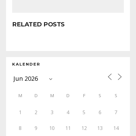
RELATED POSTS
KALENDER
M
D
M
D
F
S
S
1
2
3
4
5
6
7
8
9
10
11
12
13
14