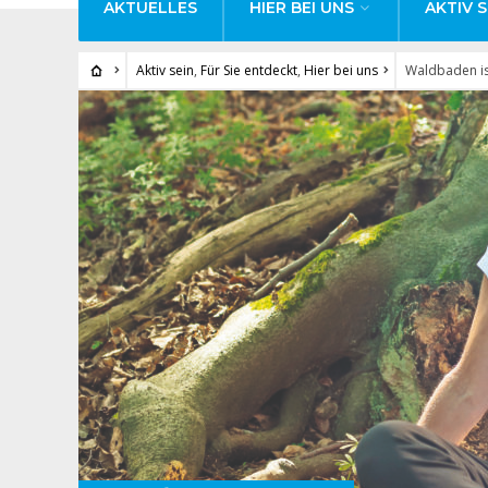
AKTUELLES
HIER BEI UNS
AKTIV S
Aktiv sein
,
Für Sie entdeckt
,
Hier bei uns
Waldbaden is