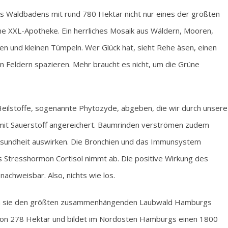
s Waldbadens mit rund 780 Hektar nicht nur eines der größten
e XXL-Apotheke. Ein herrliches Mosaik aus Wäldern, Mooren,
en und kleinen Tümpeln. Wer Glück hat, sieht Rehe äsen, einen
n Feldern spazieren. Mehr braucht es nicht, um die Grüne
eilstoffe, sogenannte Phytozyde, abgeben, die wir durch unsere
mit Sauerstoff angereichert. Baumrinden verströmen zudem
Gesundheit auswirken. Die Bronchien und das Immunsystem
as Stresshormon Cortisol nimmt ab. Die positive Wirkung des
achweisbar. Also, nichts wie los.
nen sie den größten zusammenhängenden Laubwald Hamburgs
von 278 Hektar und bildet im Nordosten Hamburgs einen 1800