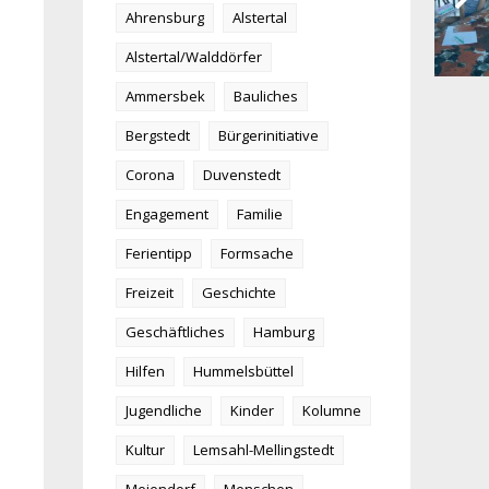
Ahrensburg
Alstertal
Alstertal/Walddörfer
Ammersbek
Bauliches
Bergstedt
Bürgerinitiative
Corona
Duvenstedt
Engagement
Familie
Ferientipp
Formsache
Freizeit
Geschichte
Geschäftliches
Hamburg
Hilfen
Hummelsbüttel
Jugendliche
Kinder
Kolumne
Kultur
Lemsahl-Mellingstedt