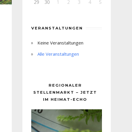
29
30
1
2
3
4
5
VERANSTALTUNGEN
Keine Veranstaltungen
Alle Veranstaltungen
REGIONALER
STELLENMARKT – JETZT
IM HEIMAT-ECHO
Video-
Player