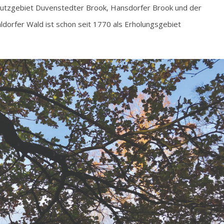
utzgebiet Duvenstedter Brook, Hansdorfer Brook und der
orfer Wald ist schon seit 1770 als Erholungsgebiet