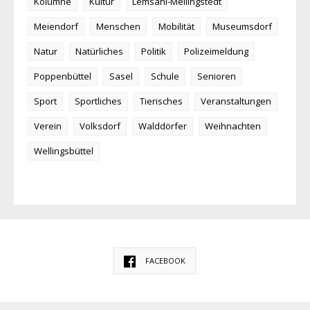
Kolumne
Kultur
Lemsahl-Mellingstedt
Meiendorf
Menschen
Mobilität
Museumsdorf
Natur
Natürliches
Politik
Polizeimeldung
Poppenbüttel
Sasel
Schule
Senioren
Sport
Sportliches
Tierisches
Veranstaltungen
Verein
Volksdorf
Walddörfer
Weihnachten
Wellingsbüttel
FACEBOOK