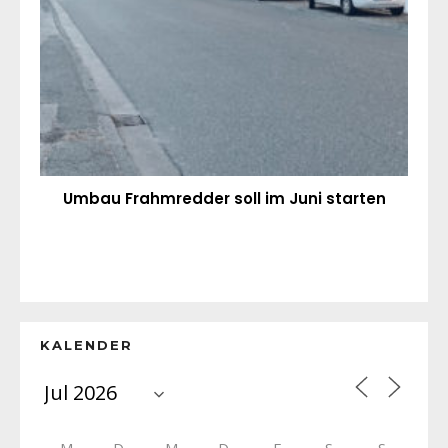
Umbau Frahmredder soll im Juni starten
KALENDER
M
D
M
D
F
S
S