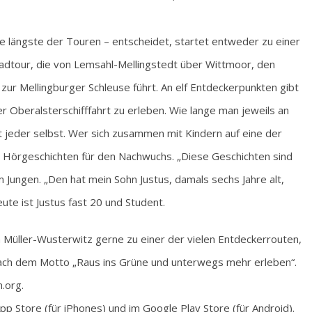
ie längste der Touren – entscheidet, startet entweder zu einer
tour, die von Lemsahl-Mellingstedt über Wittmoor, den
zur Mellingburger Schleuse führt. An elf Entdeckerpunkten gibt
 Oberalsterschifffahrt zu erleben. Wie lange man jeweils an
 jeder selbst. Wer sich zusammen mit Kindern auf eine der
ne Hörgeschichten für den Nachwuchs. „Diese Geschichten sind
Jungen. „Den hat mein Sohn Justus, damals sechs Jahre alt,
ute ist Justus fast 20 und Student.
 Müller-Wusterwitz gerne zu einer der vielen Entdeckerrouten,
 nach dem Motto „Raus ins Grüne und unterwegs mehr erleben“.
.org.
p Store (für iPhones) und im Google Play Store (für Android).