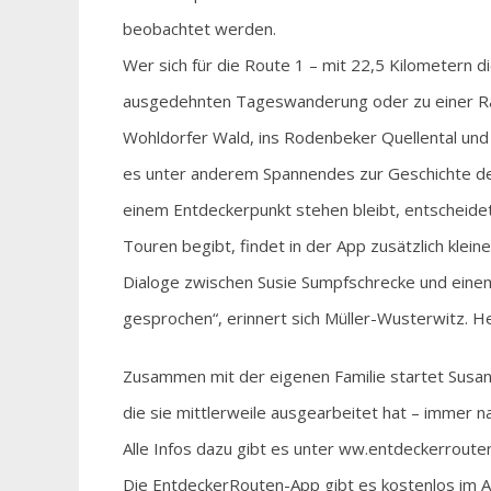
beobachtet werden.
Wer sich für die Route 1 – mit 22,5 Kilometern d
ausgedehnten Tageswanderung oder zu einer Rad
Wohldorfer Wald, ins Rodenbeker Quellental und 
es unter anderem Spannendes zur Geschichte der
einem Entdeckerpunkt stehen bleibt, entscheidet
Touren begibt, findet in der App zusätzlich klei
Dialoge zwischen Susie Sumpfschrecke und einem 
gesprochen“, erinnert sich Müller-Wusterwitz. He
Zusammen mit der eigenen Familie startet Susan
die sie mittlerweile ausgearbeitet hat – immer
Alle Infos dazu gibt es unter ww.entdeckerrouten
Die EntdeckerRouten-App gibt es kostenlos im Ap