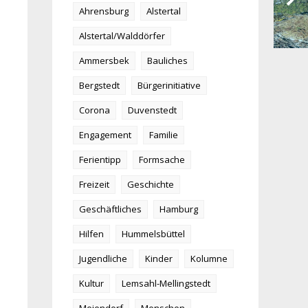
Ahrensburg
Alstertal
Alstertal/Walddörfer
Ammersbek
Bauliches
Bergstedt
Bürgerinitiative
Corona
Duvenstedt
Engagement
Familie
Ferientipp
Formsache
Freizeit
Geschichte
Geschäftliches
Hamburg
Hilfen
Hummelsbüttel
Jugendliche
Kinder
Kolumne
Kultur
Lemsahl-Mellingstedt