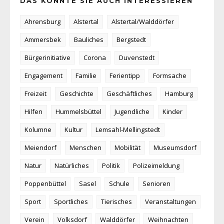
DAS KÖNNTE SIE AUCH INTERESSIEREN
Ahrensburg
Alstertal
Alstertal/Walddörfer
Ammersbek
Bauliches
Bergstedt
Bürgerinitiative
Corona
Duvenstedt
Engagement
Familie
Ferientipp
Formsache
Freizeit
Geschichte
Geschäftliches
Hamburg
Hilfen
Hummelsbüttel
Jugendliche
Kinder
Kolumne
Kultur
Lemsahl-Mellingstedt
Meiendorf
Menschen
Mobilität
Museumsdorf
Natur
Natürliches
Politik
Polizeimeldung
Poppenbüttel
Sasel
Schule
Senioren
Sport
Sportliches
Tierisches
Veranstaltungen
Verein
Volksdorf
Walddörfer
Weihnachten