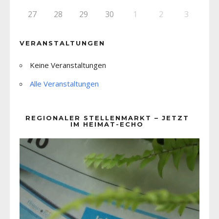
27
28
29
30
1
2
3
VERANSTALTUNGEN
Keine Veranstaltungen
Alle Veranstaltungen
REGIONALER STELLENMARKT – JETZT
IM HEIMAT-ECHO
Video-
Player