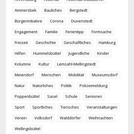
Ammersbek
Bauliches
Bergstedt
Bürgerinitiative
Corona
Duvenstedt
Engagement
Familie
Ferientipp
Formsache
Freizeit
Geschichte
Geschäftliches
Hamburg
Hilfen
Hummelsbüttel
Jugendliche
Kinder
Kolumne
Kultur
Lemsahl-Mellingstedt
Meiendorf
Menschen
Mobilität
Museumsdorf
Natur
Natürliches
Politik
Polizeimeldung
Poppenbüttel
Sasel
Schule
Senioren
Sport
Sportliches
Tierisches
Veranstaltungen
Verein
Volksdorf
Walddörfer
Weihnachten
Wellingsbüttel