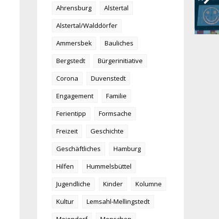
Ahrensburg
Alstertal
Alstertal/Walddörfer
Ammersbek
Bauliches
Bergstedt
Bürgerinitiative
Corona
Duvenstedt
Engagement
Familie
Ferientipp
Formsache
Freizeit
Geschichte
Geschäftliches
Hamburg
Hilfen
Hummelsbüttel
Jugendliche
Kinder
Kolumne
Kultur
Lemsahl-Mellingstedt