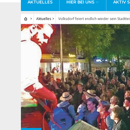
AKTUELLES
HIER BEI UNS
AKTIV S
Aktuelles
Volksdorf feiert endlich wieder sein Stadttei