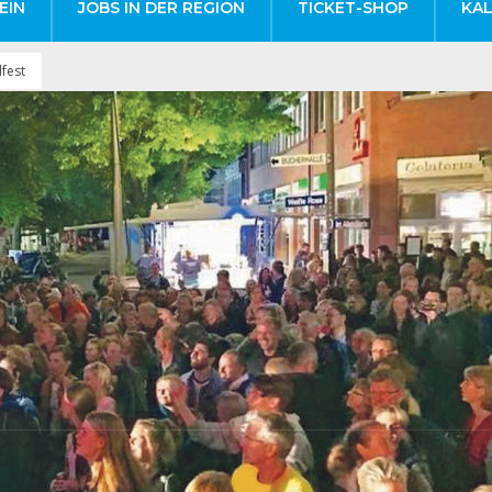
EIN
JOBS IN DER REGION
TICKET-SHOP
KA
lfest