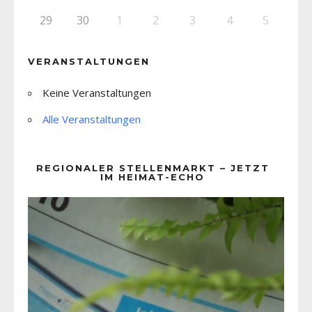
29
30
1
2
3
4
5
VERANSTALTUNGEN
Keine Veranstaltungen
Alle Veranstaltungen
REGIONALER STELLENMARKT – JETZT
IM HEIMAT-ECHO
Video-
Player