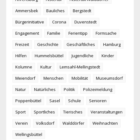
Ammersbek
Bauliches
Bergstedt
Bürgerinitiative
Corona
Duvenstedt
Engagement
Familie
Ferientipp
Formsache
Freizeit
Geschichte
Geschäftliches
Hamburg
Hilfen
Hummelsbüttel
Jugendliche
Kinder
Kolumne
Kultur
Lemsahl-Mellingstedt
Meiendorf
Menschen
Mobilität
Museumsdorf
Natur
Natürliches
Politik
Polizeimeldung
Poppenbüttel
Sasel
Schule
Senioren
Sport
Sportliches
Tierisches
Veranstaltungen
Verein
Volksdorf
Walddörfer
Weihnachten
Wellingsbüttel