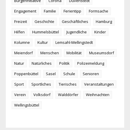
Bürgerinitiative
Corona
Duvenstedt
Engagement
Familie
Ferientipp
Formsache
Freizeit
Geschichte
Geschäftliches
Hamburg
Hilfen
Hummelsbüttel
Jugendliche
Kinder
Kolumne
Kultur
Lemsahl-Mellingstedt
Meiendorf
Menschen
Mobilität
Museumsdorf
Natur
Natürliches
Politik
Polizeimeldung
Poppenbüttel
Sasel
Schule
Senioren
Sport
Sportliches
Tierisches
Veranstaltungen
Verein
Volksdorf
Walddörfer
Weihnachten
Wellingsbüttel