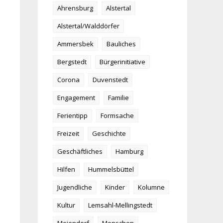
Ahrensburg
Alstertal
Alstertal/Walddörfer
Ammersbek
Bauliches
Bergstedt
Bürgerinitiative
Corona
Duvenstedt
Engagement
Familie
Ferientipp
Formsache
Freizeit
Geschichte
Geschäftliches
Hamburg
Hilfen
Hummelsbüttel
Jugendliche
Kinder
Kolumne
Kultur
Lemsahl-Mellingstedt