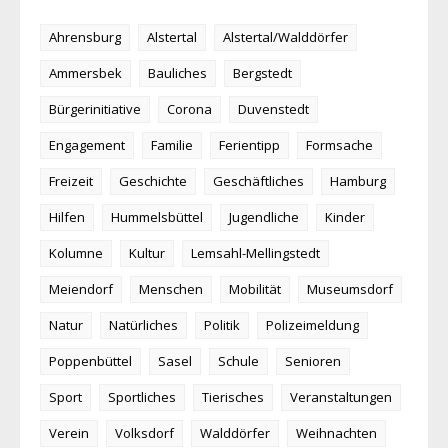
Ahrensburg
Alstertal
Alstertal/Walddörfer
Ammersbek
Bauliches
Bergstedt
Bürgerinitiative
Corona
Duvenstedt
Engagement
Familie
Ferientipp
Formsache
Freizeit
Geschichte
Geschäftliches
Hamburg
Hilfen
Hummelsbüttel
Jugendliche
Kinder
Kolumne
Kultur
Lemsahl-Mellingstedt
Meiendorf
Menschen
Mobilität
Museumsdorf
Natur
Natürliches
Politik
Polizeimeldung
Poppenbüttel
Sasel
Schule
Senioren
Sport
Sportliches
Tierisches
Veranstaltungen
Verein
Volksdorf
Walddörfer
Weihnachten