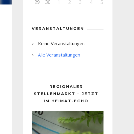
29
30
1
2
3
4
5
VERANSTALTUNGEN
Keine Veranstaltungen
Alle Veranstaltungen
REGIONALER
STELLENMARKT – JETZT
IM HEIMAT-ECHO
Video-
Player