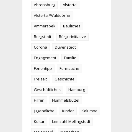
Ahrensburg
Alstertal
Alstertal/Walddörfer
Ammersbek
Bauliches
Bergstedt
Bürgerinitiative
Corona
Duvenstedt
Engagement
Familie
Ferientipp
Formsache
Freizeit
Geschichte
Geschäftliches
Hamburg
Hilfen
Hummelsbüttel
Jugendliche
Kinder
Kolumne
Kultur
Lemsahl-Mellingstedt