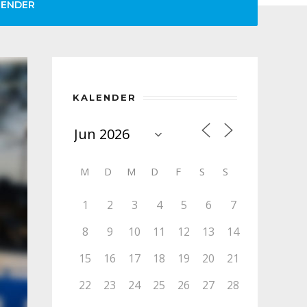
LENDER
KALENDER
M
D
M
D
F
S
S
1
2
3
4
5
6
7
8
9
10
11
12
13
14
15
16
17
18
19
20
21
22
23
24
25
26
27
28