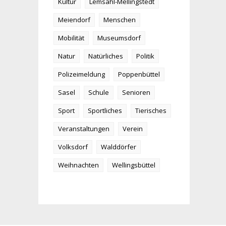
Kultur
Lemsahl-Mellingstedt
Meiendorf
Menschen
Mobilität
Museumsdorf
Natur
Natürliches
Politik
Polizeimeldung
Poppenbüttel
Sasel
Schule
Senioren
Sport
Sportliches
Tierisches
Veranstaltungen
Verein
Volksdorf
Walddörfer
Weihnachten
Wellingsbüttel