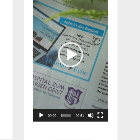
Player
00:00
00:51