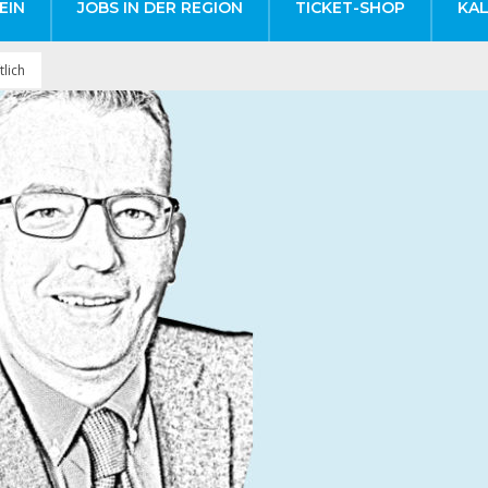
EIN
JOBS IN DER REGION
TICKET-SHOP
KA
tlich