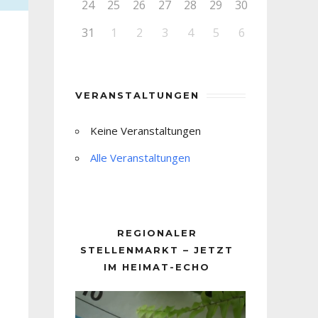
24
25
26
27
28
29
30
31
1
2
3
4
5
6
VERANSTALTUNGEN
Keine Veranstaltungen
Alle Veranstaltungen
REGIONALER
STELLENMARKT – JETZT
IM HEIMAT-ECHO
Video-